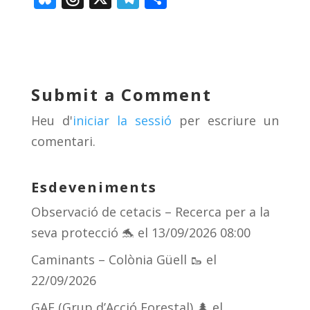
u
h
el
o
e
re
e
m
sk
a
gr
p
y
d
a
ar
Submit a Comment
s
m
te
Heu d'
iniciar la sessió
per escriure un
ix
comentari.
Esdeveniments
Observació de cetacis – Recerca per a la
seva protecció 🐬
el 13/09/2026 08:00
Caminants – Colònia Güell 🥾
el
22/09/2026
GAF (Grup d’Acció Forestal) 🌲
el