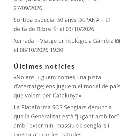
27/09/2026
Sortida especial 50 anys DEPANA – El
delta de l’Ebre 🦅
el 03/10/2026
Xerrada – Viatge ornitològic a Gàmbia 📸
el 08/10/2026 19:30
Últimes notícies
«No ens juguem només una pista
d’aterratge; ens juguem el model de país
que volem per Catalunya»
La Plataforma SOS Senglars denuncia
que la Generalitat està “jugant amb foc”
amb l’extermini massiu de senglars i
exigeix aturar les batudes