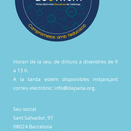
Horari de la seu: de dilluns a divendres de 9
a 13 h.
A la tarda estem disponibles mitjançant
correu electrònic:
info@depana.org
.
Seu social
Sant Salvador, 97
08024 Barcelona