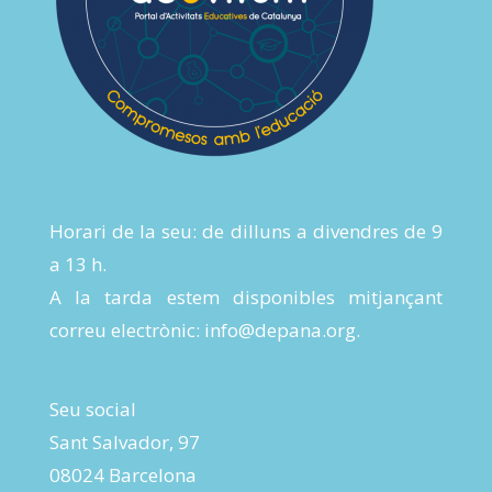
Horari de la seu: de dilluns a divendres de 9
a 13 h.
A la tarda estem disponibles mitjançant
correu electrònic:
info@depana.org
.
Seu social
Sant Salvador, 97
08024 Barcelona