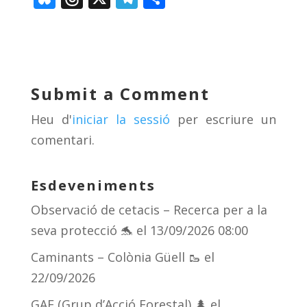
u
h
el
o
e
re
e
m
sk
a
gr
p
y
d
a
ar
Submit a Comment
s
m
te
Heu d'
iniciar la sessió
per escriure un
ix
comentari.
Esdeveniments
Observació de cetacis – Recerca per a la
seva protecció 🐬
el 13/09/2026 08:00
Caminants – Colònia Güell 🥾
el
22/09/2026
GAF (Grup d’Acció Forestal) 🌲
el