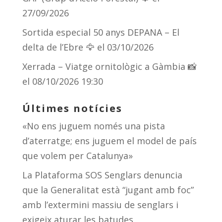
27/09/2026
Sortida especial 50 anys DEPANA – El
delta de l’Ebre 🦅
el 03/10/2026
Xerrada – Viatge ornitològic a Gàmbia 📸
el 08/10/2026 19:30
Últimes notícies
«No ens juguem només una pista
d’aterratge; ens juguem el model de país
que volem per Catalunya»
La Plataforma SOS Senglars denuncia
que la Generalitat està “jugant amb foc”
amb l’extermini massiu de senglars i
exigeix aturar les batudes