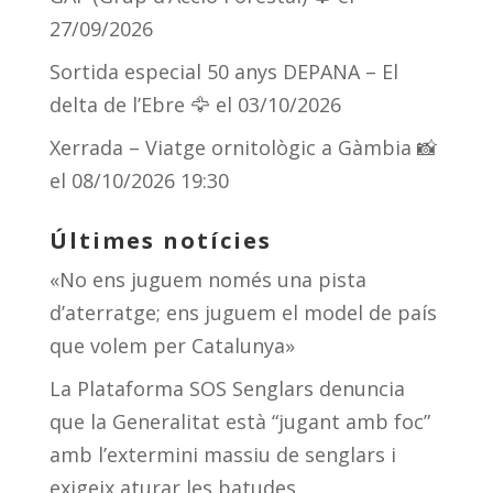
27/09/2026
Sortida especial 50 anys DEPANA – El
delta de l’Ebre 🦅
el 03/10/2026
Xerrada – Viatge ornitològic a Gàmbia 📸
el 08/10/2026 19:30
Últimes notícies
«No ens juguem només una pista
d’aterratge; ens juguem el model de país
que volem per Catalunya»
La Plataforma SOS Senglars denuncia
que la Generalitat està “jugant amb foc”
amb l’extermini massiu de senglars i
exigeix aturar les batudes