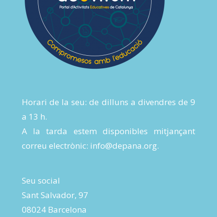
Horari de la seu: de dilluns a divendres de 9
a 13 h.
A la tarda estem disponibles mitjançant
correu electrònic:
info@depana.org
.
Seu social
Sant Salvador, 97
08024 Barcelona