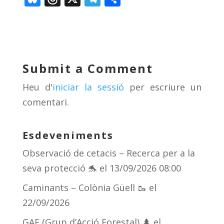
u
h
el
o
e
re
e
m
sk
a
gr
p
y
d
a
ar
Submit a Comment
s
m
te
Heu d'
iniciar la sessió
per escriure un
ix
comentari.
Esdeveniments
Observació de cetacis – Recerca per a la
seva protecció 🐬
el 13/09/2026 08:00
Caminants – Colònia Güell 🥾
el
22/09/2026
GAF (Grup d’Acció Forestal) 🌲
el