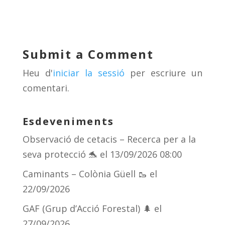
e
re
e
m
sk
a
gr
p
y
d
a
ar
Submit a Comment
s
m
te
Heu d'
iniciar la sessió
per escriure un
ix
comentari.
Esdeveniments
Observació de cetacis – Recerca per a la
seva protecció 🐬
el 13/09/2026 08:00
Caminants – Colònia Güell 🥾
el
22/09/2026
GAF (Grup d’Acció Forestal) 🌲
el
27/09/2026