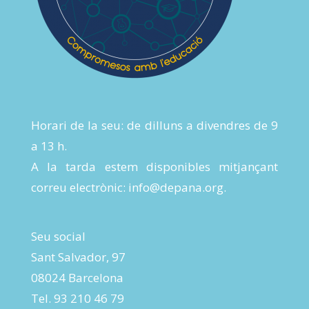
Horari de la seu: de dilluns a divendres de 9
a 13 h.
A la tarda estem disponibles mitjançant
correu electrònic:
info@depana.org
.
Seu social
Sant Salvador, 97
08024 Barcelona
Tel. 93 210 46 79