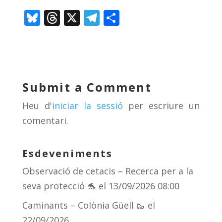
Bl
T
X
T
C
u
h
el
o
e
re
e
m
sk
a
gr
p
y
d
a
ar
Submit a Comment
s
m
te
Heu d'
iniciar la sessió
per escriure un
ix
comentari.
Esdeveniments
Observació de cetacis – Recerca per a la
seva protecció 🐬
el 13/09/2026 08:00
Caminants – Colònia Güell 🥾
el
22/09/2026