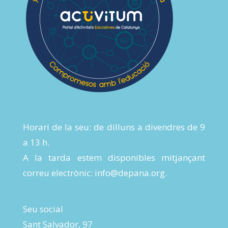
Horari de la seu: de dilluns a divendres de 9
a 13 h.
A la tarda estem disponibles mitjançant
correu electrònic:
info@depana.org
.
Seu social
Sant Salvador, 97