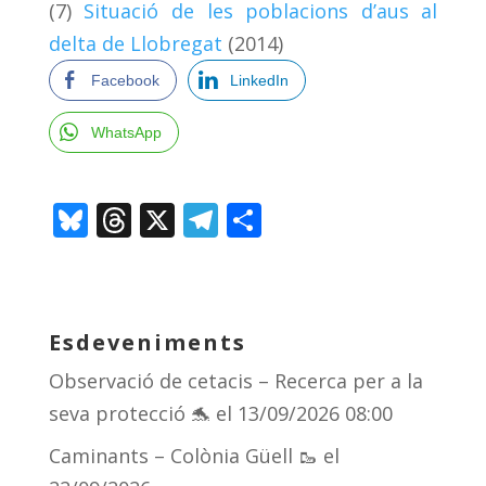
(7)
Situació de les poblacions d’aus al
delta de Llobregat
(2014)
Facebook
LinkedIn
WhatsApp
Bl
T
X
T
C
u
h
el
o
e
re
e
m
sk
a
gr
p
Esdeveniments
y
d
a
ar
Observació de cetacis – Recerca per a la
s
m
te
seva protecció 🐬
el 13/09/2026 08:00
ix
Caminants – Colònia Güell 🥾
el