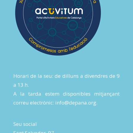
Horari de la seu: de dilluns a divendres de 9
a 13 h.
A la tarda estem disponibles mitjançant
correu electrònic:
info@depana.org
.
Seu social
Sant Salvador, 97