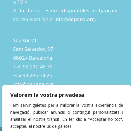
a 13 h.
A la tarda estem disponibles mitjançant
correu electrònic:
info@depana.org
.
Seu social
Sant Salvador, 97
08024 Barcelona
Tel. 93 210 46 79
Fax 93 285 04 26
info@depana.org
Valorem la vostra privadesa
Fem servir galetes per a millorar la vostra experiència de
navegació, publicar anuncis o contingut personalitzats i
analitzar el nostre trànsit. En fer clic a "Acceptar-ho tot",
accepteu el nostre ús de galetes.