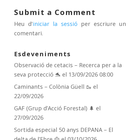
y
d
a
ar
Submit a Comment
s
m
te
Heu d'
iniciar la sessió
per escriure un
ix
comentari.
Esdeveniments
Observació de cetacis – Recerca per a la
seva protecció 🐬
el 13/09/2026 08:00
Caminants – Colònia Güell 🥾
el
22/09/2026
GAF (Grup d’Acció Forestal) 🌲
el
27/09/2026
Sortida especial 50 anys DEPANA – El
delta de l’Ebre 🦅
el 03/10/2026