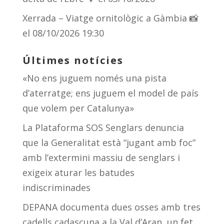
Xerrada – Viatge ornitològic a Gàmbia 📸
el 08/10/2026 19:30
Últimes notícies
«No ens juguem només una pista
d’aterratge; ens juguem el model de país
que volem per Catalunya»
La Plataforma SOS Senglars denuncia
que la Generalitat està “jugant amb foc”
amb l’extermini massiu de senglars i
exigeix aturar les batudes
indiscriminades
DEPANA documenta dues osses amb tres
cadells cadascuna a la Val d’Aran, un fet