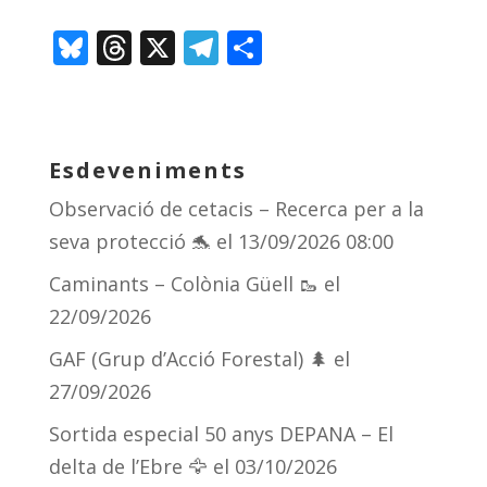
Bl
T
X
T
C
u
h
el
o
e
re
e
m
sk
a
gr
p
Esdeveniments
y
d
a
ar
Observació de cetacis – Recerca per a la
s
m
te
seva protecció 🐬
el 13/09/2026 08:00
ix
Caminants – Colònia Güell 🥾
el
22/09/2026
GAF (Grup d’Acció Forestal) 🌲
el
27/09/2026
Sortida especial 50 anys DEPANA – El
delta de l’Ebre 🦅
el 03/10/2026