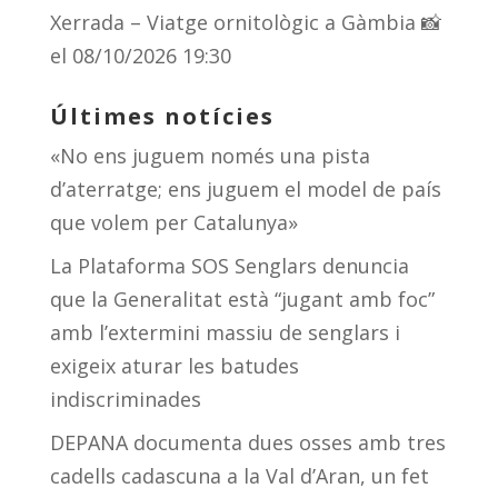
Xerrada – Viatge ornitològic a Gàmbia 📸
el 08/10/2026 19:30
Últimes notícies
«No ens juguem només una pista
d’aterratge; ens juguem el model de país
que volem per Catalunya»
La Plataforma SOS Senglars denuncia
que la Generalitat està “jugant amb foc”
amb l’extermini massiu de senglars i
exigeix aturar les batudes
indiscriminades
DEPANA documenta dues osses amb tres
cadells cadascuna a la Val d’Aran, un fet