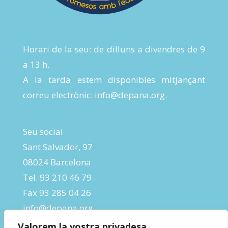
Horari de la seu: de dilluns a divendres de 9
a 13 h.
A la tarda estem disponibles mitjançant
correu electrònic:
info@depana.org
.
Seu social
Sant Salvador, 97
08024 Barcelona
Tel. 93 210 46 79
Fax 93 285 04 26
info@depana.org
Valorem la vostra privadesa