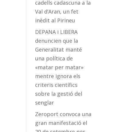
cadells cadascuna a la
Val d’Aran, un fet
inèdit al Pirineu
DEPANA i LIBERA
denuncien que la
Generalitat manté
una política de
«matar per matar»
mentre ignora els
criteris científics
sobre la gestió del
senglar
Zeroport convoca una
gran manifestació el
20 de setembre per