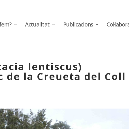
fem?
Actualitat
Publicacions
Col·labor
stacia lentiscus)
c de la Creueta del Coll