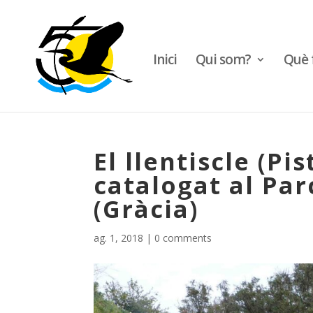
Inici
Qui som?
Què 
El llentiscle (Pi
catalogat al Par
(Gràcia)
ag. 1, 2018
|
0 comments