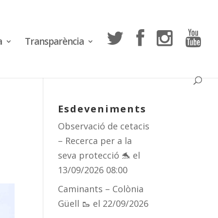
a
Transparència
Esdeveniments
Observació de cetacis
– Recerca per a la
seva protecció 🐬
el
13/09/2026 08:00
Caminants – Colònia
Güell 🥾
el 22/09/2026