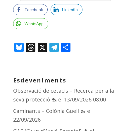
Facebook
LinkedIn
WhatsApp
Bl
T
X
T
C
u
h
el
o
e
re
e
m
sk
a
gr
p
Esdeveniments
y
d
a
ar
Observació de cetacis – Recerca per a la
s
m
te
seva protecció 🐬
el 13/09/2026 08:00
ix
Caminants – Colònia Güell 🥾
el
22/09/2026
GAF (Grup d’Acció Forestal) 🌲
el