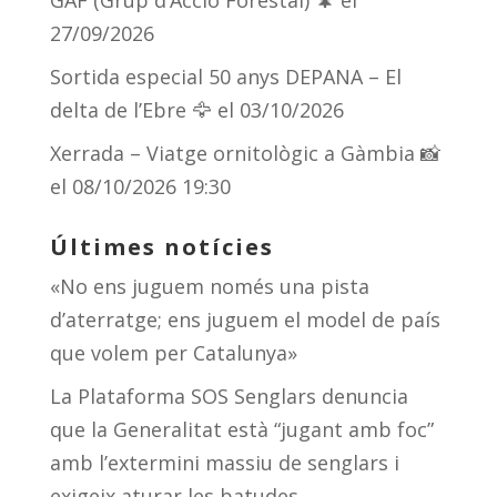
27/09/2026
Sortida especial 50 anys DEPANA – El
delta de l’Ebre 🦅
el 03/10/2026
Xerrada – Viatge ornitològic a Gàmbia 📸
el 08/10/2026 19:30
Últimes notícies
«No ens juguem només una pista
d’aterratge; ens juguem el model de país
que volem per Catalunya»
La Plataforma SOS Senglars denuncia
que la Generalitat està “jugant amb foc”
amb l’extermini massiu de senglars i
exigeix aturar les batudes