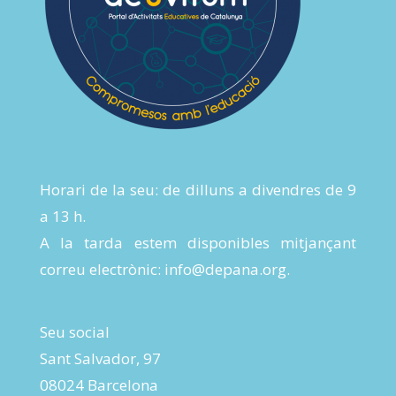
Horari de la seu: de dilluns a divendres de 9
a 13 h.
A la tarda estem disponibles mitjançant
correu electrònic:
info@depana.org
.
Seu social
Sant Salvador, 97
08024 Barcelona