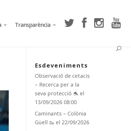
a
Transparència
Esdeveniments
Observació de cetacis
– Recerca per a la
seva protecció 🐬
el
13/09/2026 08:00
Caminants – Colònia
Güell 🥾
el 22/09/2026