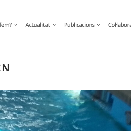
fem?
Actualitat
Publicacions
Col·labor
CN