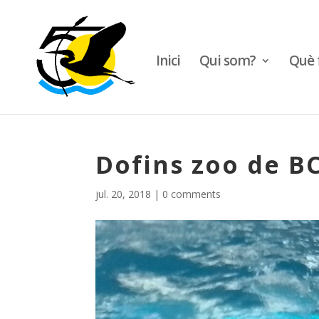
Inici
Qui som?
Què 
Dofins zoo de B
jul. 20, 2018
|
0 comments