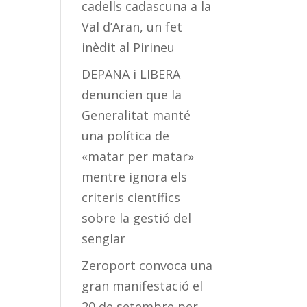
cadells cadascuna a la
Val d’Aran, un fet
inèdit al Pirineu
DEPANA i LIBERA
denuncien que la
Generalitat manté
una política de
«matar per matar»
mentre ignora els
criteris científics
sobre la gestió del
senglar
Zeroport convoca una
gran manifestació el
20 de setembre per