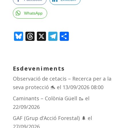
WhatsApp
Bl
T
X
T
C
u
h
el
o
e
re
e
m
sk
a
gr
p
Esdeveniments
y
d
a
ar
Observació de cetacis – Recerca per a la
s
m
te
seva protecció 🐬
el 13/09/2026 08:00
ix
Caminants – Colònia Güell 🥾
el
22/09/2026
GAF (Grup d’Acció Forestal) 🌲
el
27/09/2026