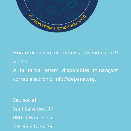
Horari de la seu: de dilluns a divendres de 9
a 13 h.
A la tarda estem disponibles mitjançant
correu electrònic:
info@depana.org
.
Seu social
Sant Salvador, 97
08024 Barcelona
Tel. 93 210 46 79