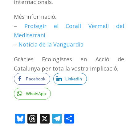
internacionals.
Més informació:
–
Protegir el Corall Vermell del
Mediterrani
–
Notícia de la Vanguardia
Gràcies Ecologistes en Acció de
Catalunya per tota la vostra implicació.
Facebook
LinkedIn
WhatsApp
Bl
T
X
T
C
u
h
el
o