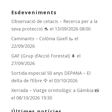
e
re
e
m
sk
a
gr
p
Esdeveniments
y
d
a
ar
Observació de cetacis – Recerca per a la
s
m
te
seva protecció 🐬
el 13/09/2026 08:00
ix
Caminants – Colònia Güell 🥾
el
22/09/2026
GAF (Grup d’Acció Forestal) 🌲
el
27/09/2026
Sortida especial 50 anys DEPANA – El
delta de l’Ebre 🦅
el 03/10/2026
Xerrada – Viatge ornitològic a Gàmbia 📸
el 08/10/2026 19:30
Últimes notícies