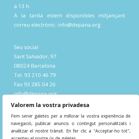
a 13 h.
A la tarda estem disponibles mitjançant
correu electrònic:
info@depana.org
.
Seu social
Sant Salvador, 97
08024 Barcelona
Tel. 93 210 46 79
Fax 93 285 04 26
info@depana.org
Valorem la vostra privadesa
Fem servir galetes per a millorar la vostra experiència de
navegació, publicar anuncis o contingut personalitzats i
analitzar el nostre trànsit. En fer clic a "Acceptar-ho tot",
accepteu el nostre ús de galetes.