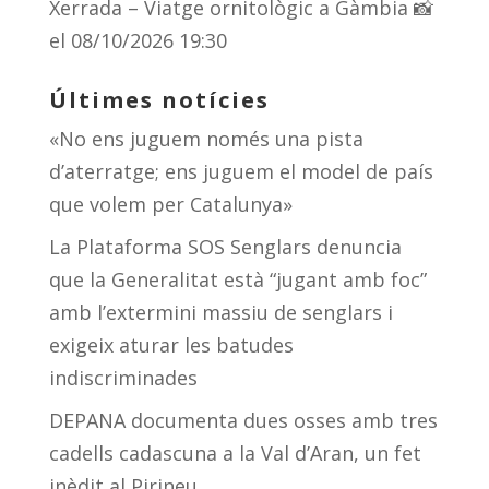
Xerrada – Viatge ornitològic a Gàmbia 📸
el 08/10/2026 19:30
Últimes notícies
«No ens juguem només una pista
d’aterratge; ens juguem el model de país
que volem per Catalunya»
La Plataforma SOS Senglars denuncia
que la Generalitat està “jugant amb foc”
amb l’extermini massiu de senglars i
exigeix aturar les batudes
indiscriminades
DEPANA documenta dues osses amb tres
cadells cadascuna a la Val d’Aran, un fet
inèdit al Pirineu