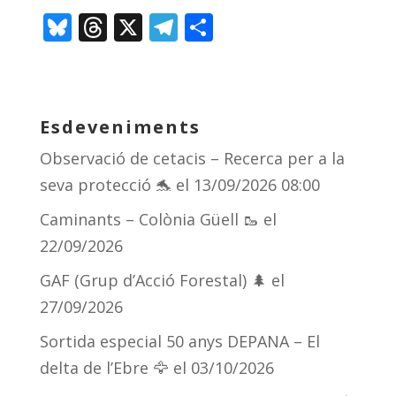
Bl
T
X
T
C
u
h
el
o
e
re
e
m
sk
a
gr
p
Esdeveniments
y
d
a
ar
Observació de cetacis – Recerca per a la
s
m
te
seva protecció 🐬
el 13/09/2026 08:00
ix
Caminants – Colònia Güell 🥾
el
22/09/2026
GAF (Grup d’Acció Forestal) 🌲
el
27/09/2026
Sortida especial 50 anys DEPANA – El
delta de l’Ebre 🦅
el 03/10/2026