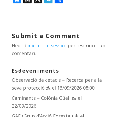
u
h
el
o
e
re
e
m
sk
a
gr
p
y
d
a
ar
Submit a Comment
s
m
te
Heu d'
iniciar la sessió
per escriure un
ix
comentari.
Esdeveniments
Observació de cetacis – Recerca per a la
seva protecció 🐬
el 13/09/2026 08:00
Caminants – Colònia Güell 🥾
el
22/09/2026
GAF (Grup d’Acció Forestal) 🌲
el