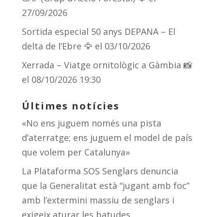
27/09/2026
Sortida especial 50 anys DEPANA – El
delta de l’Ebre 🦅
el 03/10/2026
Xerrada – Viatge ornitològic a Gàmbia 📸
el 08/10/2026 19:30
Últimes notícies
«No ens juguem només una pista
d’aterratge; ens juguem el model de país
que volem per Catalunya»
La Plataforma SOS Senglars denuncia
que la Generalitat està “jugant amb foc”
amb l’extermini massiu de senglars i
exigeix aturar les batudes