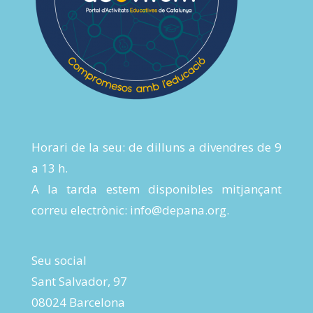
Horari de la seu: de dilluns a divendres de 9
a 13 h.
A la tarda estem disponibles mitjançant
correu electrònic:
info@depana.org
.
Seu social
Sant Salvador, 97
08024 Barcelona