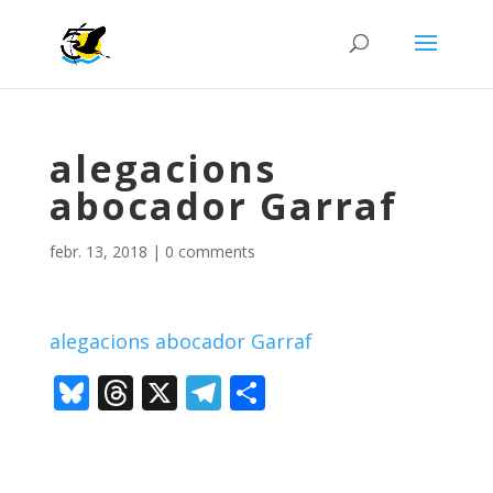
alegacions
abocador Garraf
febr. 13, 2018
|
0 comments
alegacions abocador Garraf
Bl
T
X
T
C
u
h
el
o
e
re
e
m