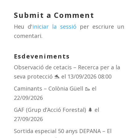
sk
a
gr
p
y
d
a
ar
Submit a Comment
s
m
te
Heu d'
iniciar la sessió
per escriure un
ix
comentari.
Esdeveniments
Observació de cetacis – Recerca per a la
seva protecció 🐬
el 13/09/2026 08:00
Caminants – Colònia Güell 🥾
el
22/09/2026
GAF (Grup d’Acció Forestal) 🌲
el
27/09/2026
Sortida especial 50 anys DEPANA – El