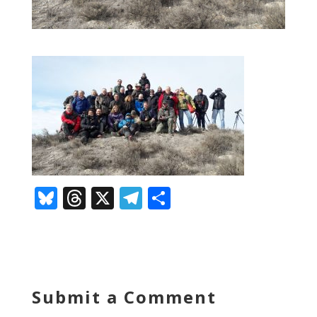
Bl
T
X
T
C
u
h
el
o
e
re
e
m
sk
a
gr
p
y
d
a
ar
Submit a Comment
s
m
te