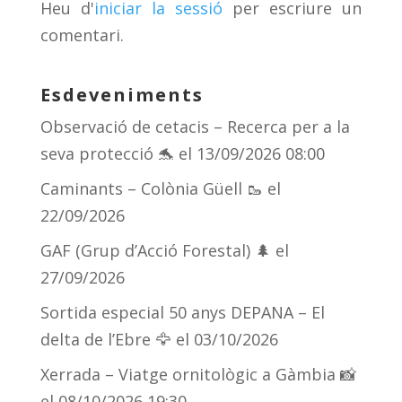
Heu d'
iniciar la sessió
per escriure un
ix
comentari.
Esdeveniments
Observació de cetacis – Recerca per a la
seva protecció 🐬
el 13/09/2026 08:00
Caminants – Colònia Güell 🥾
el
22/09/2026
GAF (Grup d’Acció Forestal) 🌲
el
27/09/2026
Sortida especial 50 anys DEPANA – El
delta de l’Ebre 🦅
el 03/10/2026
Xerrada – Viatge ornitològic a Gàmbia 📸
el 08/10/2026 19:30