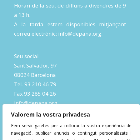
Horari de la seu: de dilluns a divendres de 9
a 13 h.
A la tarda estem disponibles mitjançant
correu electrònic:
info@depana.org
.
Seu social
Sant Salvador, 97
08024 Barcelona
Tel. 93 210 46 79
Fax 93 285 04 26
info@depana.org
Valorem la vostra privadesa
Fem servir galetes per a millorar la vostra experiència de
navegació, publicar anuncis o contingut personalitzats i