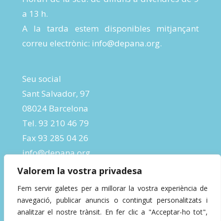
a 13 h.
A la tarda estem disponibles mitjançant
correu electrònic:
info@depana.org
.
Seu social
Sant Salvador, 97
08024 Barcelona
Tel. 93 210 46 79
Fax 93 285 04 26
info@depana.org
Valorem la vostra privadesa
Fem servir galetes per a millorar la vostra experiència de
navegació, publicar anuncis o contingut personalitzats i
analitzar el nostre trànsit. En fer clic a "Acceptar-ho tot",