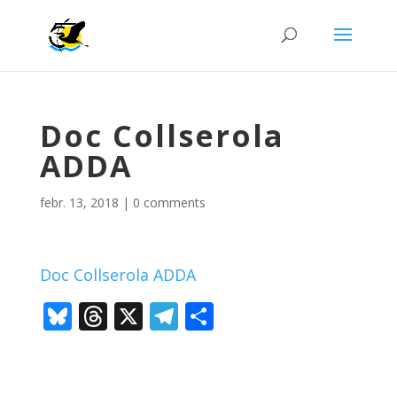
Doc Collserola
ADDA
febr. 13, 2018
|
0 comments
Doc Collserola ADDA
Bl
T
X
T
C
u
h
el
o
e
re
e
m