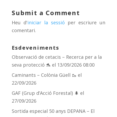
sk
a
gr
p
y
d
a
ar
Submit a Comment
s
m
te
Heu d'
iniciar la sessió
per escriure un
ix
comentari.
Esdeveniments
Observació de cetacis – Recerca per a la
seva protecció 🐬
el 13/09/2026 08:00
Caminants – Colònia Güell 🥾
el
22/09/2026
GAF (Grup d’Acció Forestal) 🌲
el
27/09/2026
Sortida especial 50 anys DEPANA – El