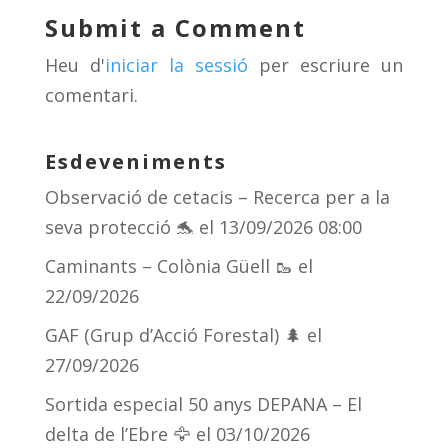
y
d
a
ar
Submit a Comment
s
m
te
Heu d'
iniciar la sessió
per escriure un
ix
comentari.
Esdeveniments
Observació de cetacis – Recerca per a la
seva protecció 🐬
el 13/09/2026 08:00
Caminants – Colònia Güell 🥾
el
22/09/2026
GAF (Grup d’Acció Forestal) 🌲
el
27/09/2026
Sortida especial 50 anys DEPANA – El
delta de l’Ebre 🦅
el 03/10/2026