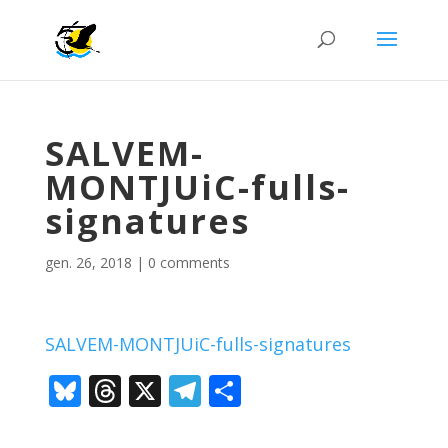
SALVEM-
MONTJUiC-fulls-
signatures
gen. 26, 2018
|
0 comments
SALVEM-MONTJUiC-fulls-signatures
Bl
T
X
T
C
u
h
el
o