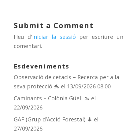
e
re
e
m
sk
a
gr
p
y
d
a
ar
Submit a Comment
s
m
te
Heu d'
iniciar la sessió
per escriure un
ix
comentari.
Esdeveniments
Observació de cetacis – Recerca per a la
seva protecció 🐬
el 13/09/2026 08:00
Caminants – Colònia Güell 🥾
el
22/09/2026
GAF (Grup d’Acció Forestal) 🌲
el
27/09/2026