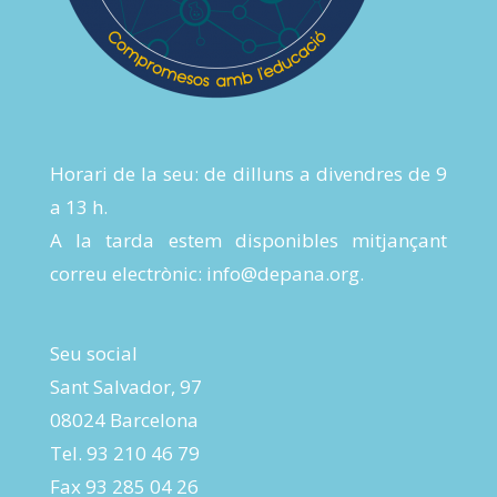
Horari de la seu: de dilluns a divendres de 9
a 13 h.
A la tarda estem disponibles mitjançant
correu electrònic:
info@depana.org
.
Seu social
Sant Salvador, 97
08024 Barcelona
Tel. 93 210 46 79
Fax 93 285 04 26