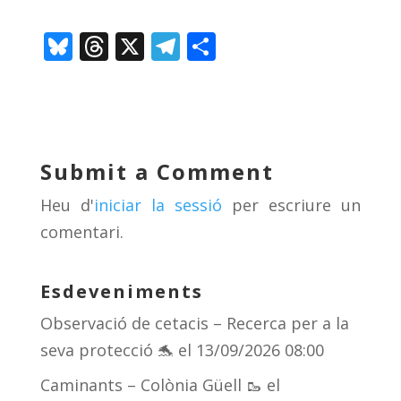
Bl
T
X
T
C
u
h
el
o
e
re
e
m
sk
a
gr
p
y
d
a
ar
Submit a Comment
s
m
te
Heu d'
iniciar la sessió
per escriure un
ix
comentari.
Esdeveniments
Observació de cetacis – Recerca per a la
seva protecció 🐬
el 13/09/2026 08:00
Caminants – Colònia Güell 🥾
el