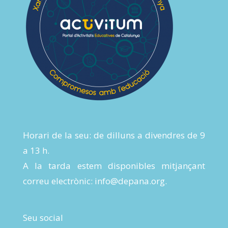
Horari de la seu: de dilluns a divendres de 9
a 13 h.
A la tarda estem disponibles mitjançant
correu electrònic:
info@depana.org
.
Seu social