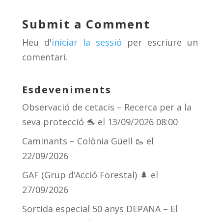
sk
a
gr
p
y
d
a
ar
Submit a Comment
s
m
te
Heu d'
iniciar la sessió
per escriure un
ix
comentari.
Esdeveniments
Observació de cetacis – Recerca per a la
seva protecció 🐬
el 13/09/2026 08:00
Caminants – Colònia Güell 🥾
el
22/09/2026
GAF (Grup d’Acció Forestal) 🌲
el
27/09/2026
Sortida especial 50 anys DEPANA – El