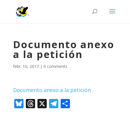
Documento anexo
a la petición
febr. 10, 2017
|
0 comments
Documento anexo a la petición
Bl
T
X
T
C
u
h
el
o
e
re
e
m