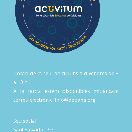
Horari de la seu: de dilluns a divendres de 9
a 13 h.
A la tarda estem disponibles mitjançant
correu electrònic:
info@depana.org
.
Seu social
Sant Salvador, 97