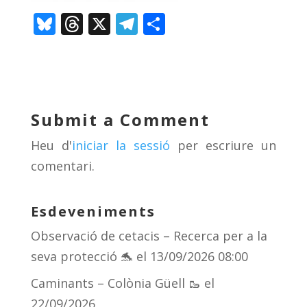
Bl
T
X
T
C
u
h
el
o
e
re
e
m
sk
a
gr
p
y
d
a
ar
Submit a Comment
s
m
te
Heu d'
iniciar la sessió
per escriure un
ix
comentari.
Esdeveniments
Observació de cetacis – Recerca per a la
seva protecció 🐬
el 13/09/2026 08:00
Caminants – Colònia Güell 🥾
el
22/09/2026