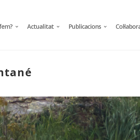
fem?
Actualitat
Publicacions
Col·labor
ntané