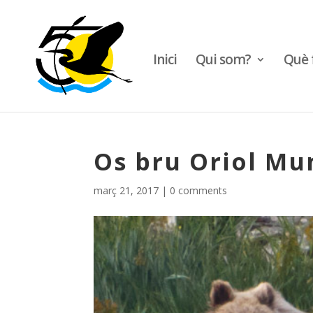
Inici
Qui som?
Què 
Os bru Oriol Mu
març 21, 2017
|
0 comments