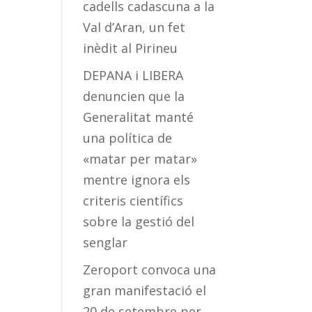
cadells cadascuna a la
Val d’Aran, un fet
inèdit al Pirineu
DEPANA i LIBERA
denuncien que la
Generalitat manté
una política de
«matar per matar»
mentre ignora els
criteris científics
sobre la gestió del
senglar
Zeroport convoca una
gran manifestació el
20 de setembre per