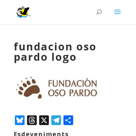
fundacion oso
pardo logo
Bluesky
Threads
X
Telegram
Comparteix
Esdeveniments