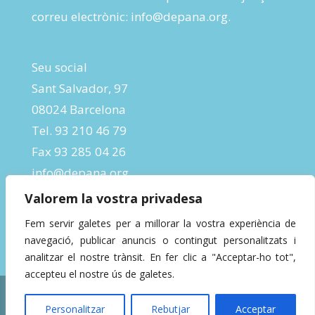
correu electrònic:
info@depana.org
.
Seu social
Sant Salvador, 97
08024 Barcelona
Tel. 93 210 46 79
Fax 93 285 04 26
info@depana.org
Valorem la vostra privadesa
Fem servir galetes per a millorar la vostra experiència de
navegació, publicar anuncis o contingut personalitzats i
analitzar el nostre trànsit. En fer clic a "Acceptar-ho tot",
accepteu el nostre ús de galetes.
Designed by
InBeta Crafts
| Powered by
Personalitzar
Rebutjar
Acceptar