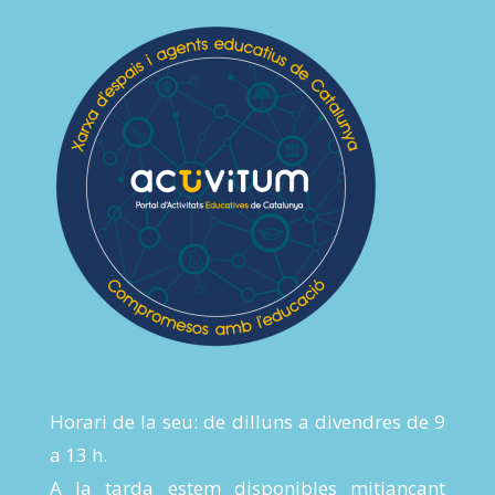
Horari de la seu: de dilluns a divendres de 9
a 13 h.
A la tarda estem disponibles mitjançant