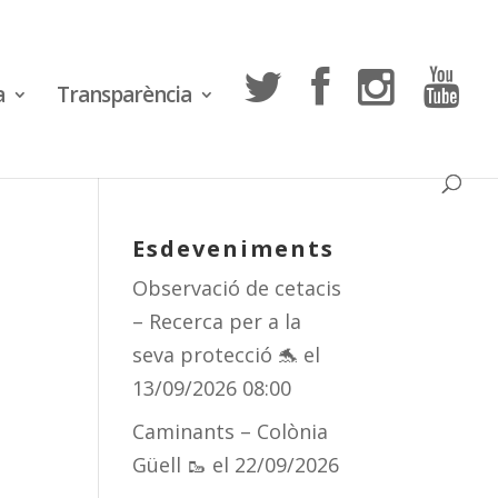
a
Transparència
Esdeveniments
Observació de cetacis
– Recerca per a la
seva protecció 🐬
el
13/09/2026 08:00
Caminants – Colònia
Güell 🥾
el 22/09/2026