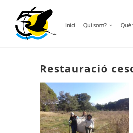
Inici
Qui som?
Què 
Restauració cesq