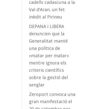
cadells cadascuna a la
Val d’Aran, un fet
inèdit al Pirineu
DEPANA i LIBERA
denuncien que la
Generalitat manté
una política de
«matar per matar»
mentre ignora els
criteris científics
sobre la gestió del
senglar
Zeroport convoca una
gran manifestació el
20 de setembre per