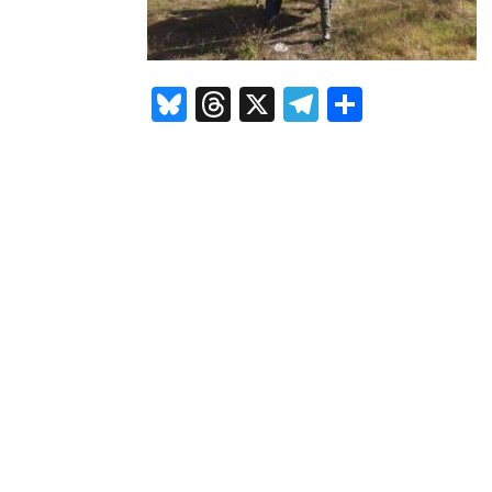
Bluesky
Threads
X
Telegram
Compar