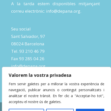
A la tarda estem disponibles mitjançant
correu electrònic:
info@depana.org
.
Seu social
Sant Salvador, 97
08024 Barcelona
Tel. 93 210 46 79
Fax 93 285 04 26
info@depana.org
Valorem la vostra privadesa
Fem servir galetes per a millorar la vostra experiència de
navegació, publicar anuncis o contingut personalitzats i
analitzar el nostre trànsit. En fer clic a "Acceptar-ho tot",
accepteu el nostre ús de galetes.
Designed by
InBeta Crafts
| Powered by