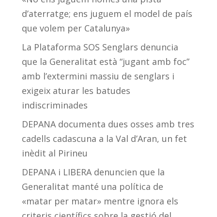
d’aterratge; ens juguem el model de país
que volem per Catalunya»
La Plataforma SOS Senglars denuncia
que la Generalitat està “jugant amb foc”
amb l’extermini massiu de senglars i
exigeix aturar les batudes
indiscriminades
DEPANA documenta dues osses amb tres
cadells cadascuna a la Val d’Aran, un fet
inèdit al Pirineu
DEPANA i LIBERA denuncien que la
Generalitat manté una política de
«matar per matar» mentre ignora els
criteris científics sobre la gestió del