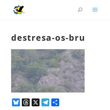
destresa-os-bru
Bluesky
Threads
X
Telegram
Comparteix