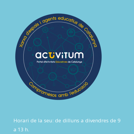
Horari de la seu: de dilluns a divendres de 9
a 13 h.