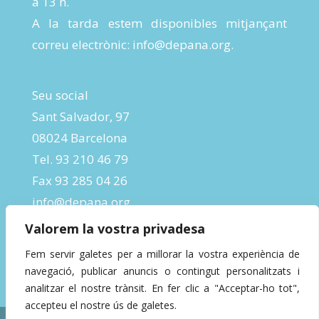
a 13 h.
A la tarda estem disponibles mitjançant
correu electrònic:
info@depana.org
.
Seu social
Sant Salvador, 97
08024 Barcelona
Tel. 93 210 46 79
Fax 93 285 04 26
info@depana.org
Valorem la vostra privadesa
Fem servir galetes per a millorar la vostra experiència de
navegació, publicar anuncis o contingut personalitzats i
analitzar el nostre trànsit. En fer clic a "Acceptar-ho tot",
accepteu el nostre ús de galetes.