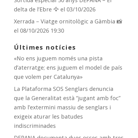
Sortida especial 50 anys DEPANA – El
delta de l’Ebre 🦅
el 03/10/2026
Xerrada – Viatge ornitològic a Gàmbia 📸
el 08/10/2026 19:30
Últimes notícies
«No ens juguem només una pista
d’aterratge; ens juguem el model de país
que volem per Catalunya»
La Plataforma SOS Senglars denuncia
que la Generalitat està “jugant amb foc”
amb l’extermini massiu de senglars i
exigeix aturar les batudes
indiscriminades
DEPANA documenta dues osses amb tres