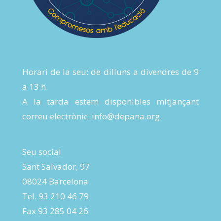
Horari de la seu: de dilluns a divendres de 9
a 13 h.
A la tarda estem disponibles mitjançant
correu electrònic:
info@depana.org
.
Seu social
Sant Salvador, 97
08024 Barcelona
Tel. 93 210 46 79
Fax 93 285 04 26