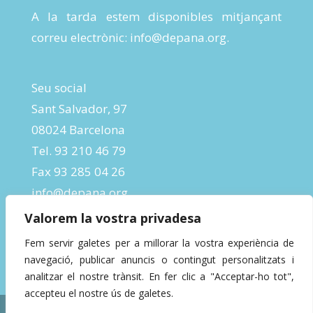
A la tarda estem disponibles mitjançant
correu electrònic:
info@depana.org
.
Seu social
Sant Salvador, 97
08024 Barcelona
Tel. 93 210 46 79
Fax 93 285 04 26
info@depana.org
Valorem la vostra privadesa
Fem servir galetes per a millorar la vostra experiència de
navegació, publicar anuncis o contingut personalitzats i
analitzar el nostre trànsit. En fer clic a "Acceptar-ho tot",
accepteu el nostre ús de galetes.