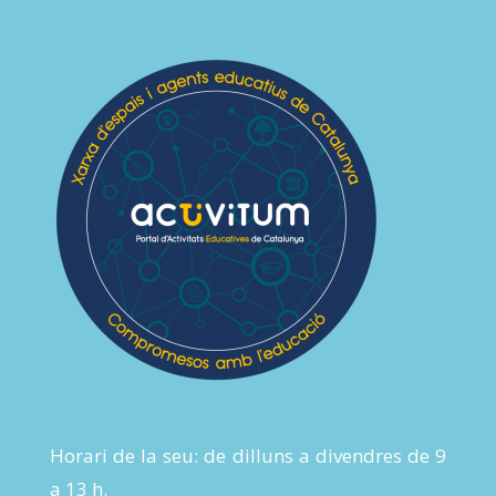
Horari de la seu: de dilluns a divendres de 9
a 13 h.