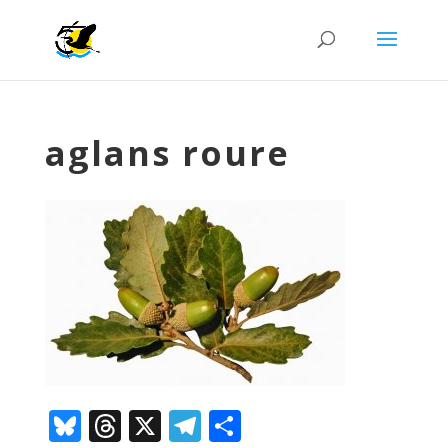
aglans roure
Bluesky
Threads
X
Telegram
Comparteix