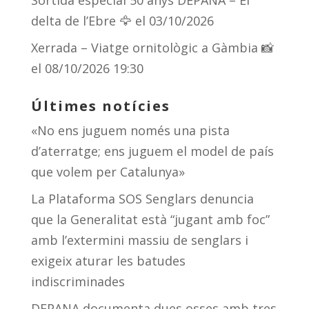
Sortida especial 50 anys DEPANA – El
delta de l’Ebre 🦅
el 03/10/2026
Xerrada – Viatge ornitològic a Gàmbia 📸
el 08/10/2026 19:30
Últimes notícies
«No ens juguem només una pista
d’aterratge; ens juguem el model de país
que volem per Catalunya»
La Plataforma SOS Senglars denuncia
que la Generalitat està “jugant amb foc”
amb l’extermini massiu de senglars i
exigeix aturar les batudes
indiscriminades
DEPANA documenta dues osses amb tres