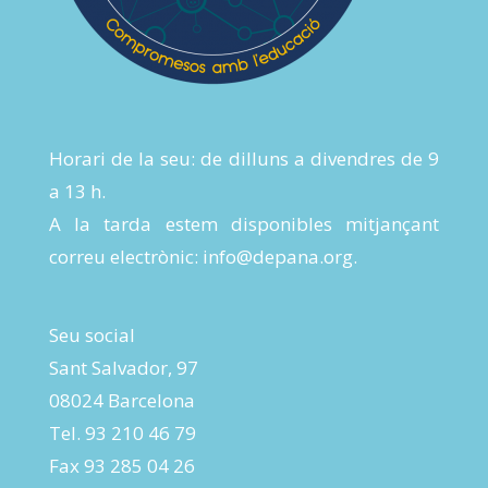
Horari de la seu: de dilluns a divendres de 9
a 13 h.
A la tarda estem disponibles mitjançant
correu electrònic:
info@depana.org
.
Seu social
Sant Salvador, 97
08024 Barcelona
Tel. 93 210 46 79
Fax 93 285 04 26