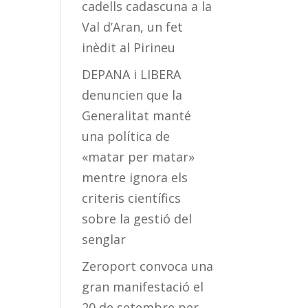
cadells cadascuna a la
Val d’Aran, un fet
inèdit al Pirineu
DEPANA i LIBERA
denuncien que la
Generalitat manté
una política de
«matar per matar»
mentre ignora els
criteris científics
sobre la gestió del
senglar
Zeroport convoca una
gran manifestació el
20 de setembre per