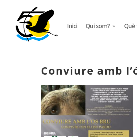
Inici
Qui som?
Què 
Conviure amb l’