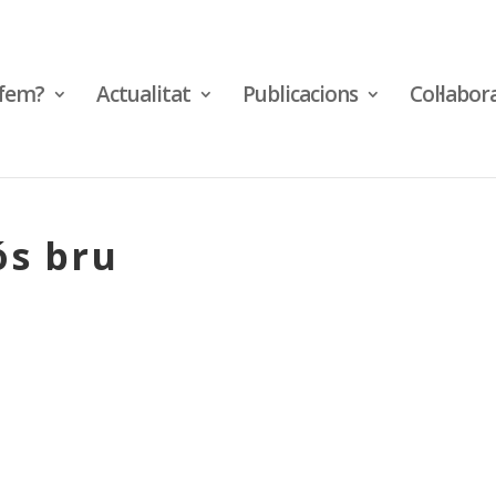
fem?
Actualitat
Publicacions
Col·labor
ós bru