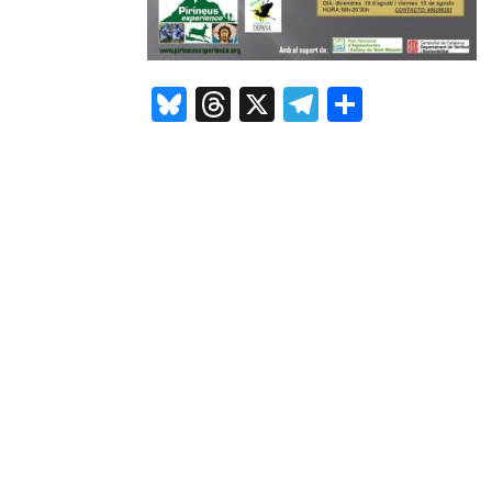
Bluesky
Threads
X
Telegram
Compar