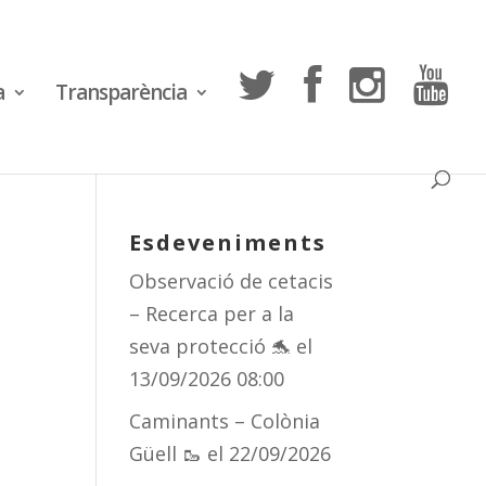
a
Transparència
Esdeveniments
Observació de cetacis
– Recerca per a la
seva protecció 🐬
el
13/09/2026 08:00
Caminants – Colònia
Güell 🥾
el 22/09/2026