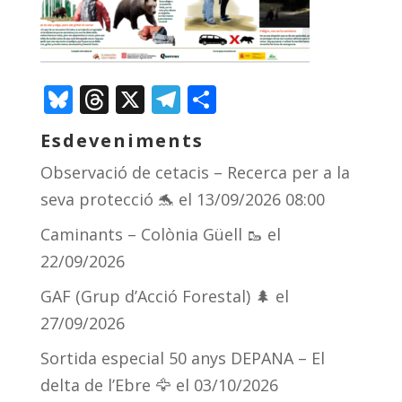
Bluesky
Threads
X
Telegram
Comparteix
Esdeveniments
Observació de cetacis – Recerca per a la
seva protecció 🐬
el 13/09/2026 08:00
Caminants – Colònia Güell 🥾
el
22/09/2026
GAF (Grup d’Acció Forestal) 🌲
el
27/09/2026
Sortida especial 50 anys DEPANA – El
delta de l’Ebre 🦅
el 03/10/2026