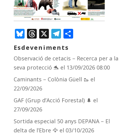
Bluesky
Threads
X
Telegram
Comparteix
Esdeveniments
Observació de cetacis – Recerca per a la
seva protecció 🐬
el 13/09/2026 08:00
Caminants – Colònia Güell 🥾
el
22/09/2026
GAF (Grup d’Acció Forestal) 🌲
el
27/09/2026
Sortida especial 50 anys DEPANA – El
delta de l’Ebre 🦅
el 03/10/2026