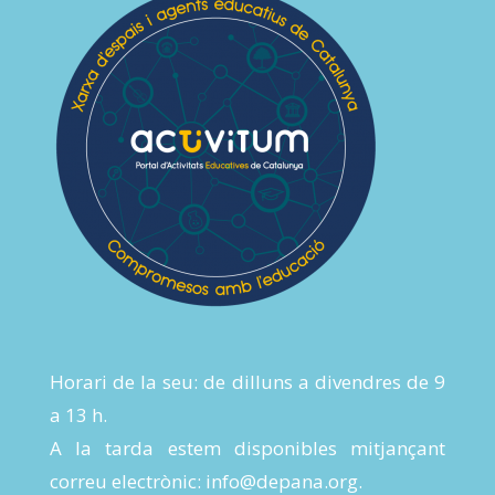
Horari de la seu: de dilluns a divendres de 9
a 13 h.
A la tarda estem disponibles mitjançant
correu electrònic:
info@depana.org
.