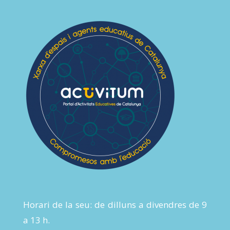
Horari de la seu: de dilluns a divendres de 9
a 13 h.