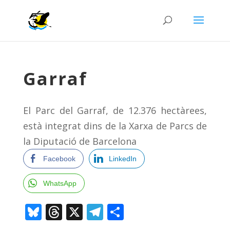
Garraf
El Parc del Garraf, de 12.376 hectàrees,
està integrat dins de la Xarxa de Parcs de
la Diputació de Barcelona
Facebook
LinkedIn
WhatsApp
Bluesky
Threads
X
Telegram
Comparteix