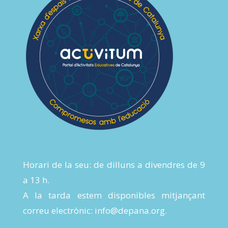
Horari de la seu: de dilluns a divendres de 9
a 13 h.
A la tarda estem disponibles mitjançant
correu electrònic:
info@depana.org
.