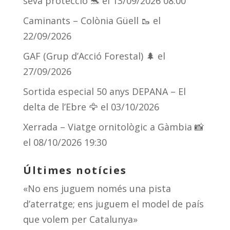
seva protecció 🐬
el 13/09/2026 08:00
Caminants – Colònia Güell 🥾
el
22/09/2026
GAF (Grup d’Acció Forestal) 🌲
el
27/09/2026
Sortida especial 50 anys DEPANA – El
delta de l’Ebre 🦅
el 03/10/2026
Xerrada – Viatge ornitològic a Gàmbia 📸
el 08/10/2026 19:30
Últimes notícies
«No ens juguem només una pista
d’aterratge; ens juguem el model de país
que volem per Catalunya»