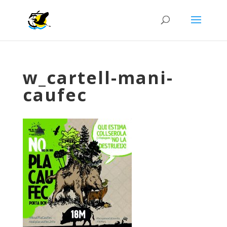
w_cartell-mani-
caufec