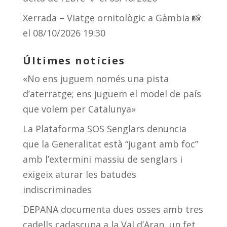
Xerrada – Viatge ornitològic a Gàmbia 📸
el 08/10/2026 19:30
Últimes notícies
«No ens juguem només una pista
d’aterratge; ens juguem el model de país
que volem per Catalunya»
La Plataforma SOS Senglars denuncia
que la Generalitat està “jugant amb foc”
amb l’extermini massiu de senglars i
exigeix aturar les batudes
indiscriminades
DEPANA documenta dues osses amb tres
cadells cadascuna a la Val d’Aran, un fet