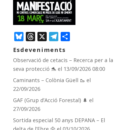
Bluesky
Threads
X
Telegram
Comparteix
Esdeveniments
Observació de cetacis – Recerca per a la
seva protecció 🐬
el 13/09/2026 08:00
Caminants – Colònia Güell 🥾
el
22/09/2026
GAF (Grup d’Acció Forestal) 🌲
el
27/09/2026
Sortida especial 50 anys DEPANA – El
delta de l’Ebre 🦅
el 03/10/2026