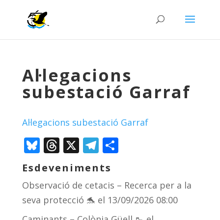
Al·legacions
subestació Garraf
Al·legacions subestació Garraf
Bluesky
Threads
X
Telegram
Comparteix
Esdeveniments
Observació de cetacis – Recerca per a la
seva protecció 🐬
el 13/09/2026 08:00
Caminants – Colònia Güell 🥾
el