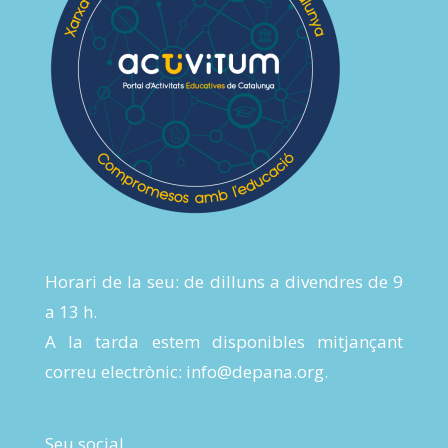
Horari de la seu: de dilluns a divendres de 9
a 13 h.
A la tarda estem disponibles mitjançant
correu electrònic:
info@depana.org
.
Seu social