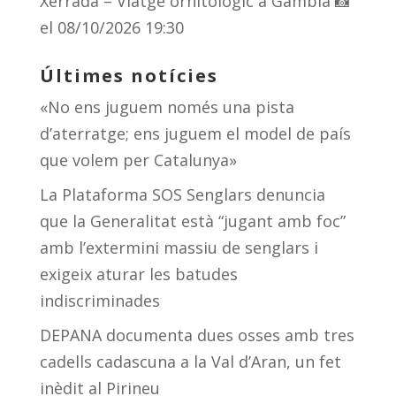
Xerrada – Viatge ornitològic a Gàmbia 📸
el 08/10/2026 19:30
Últimes notícies
«No ens juguem només una pista
d’aterratge; ens juguem el model de país
que volem per Catalunya»
La Plataforma SOS Senglars denuncia
que la Generalitat està “jugant amb foc”
amb l’extermini massiu de senglars i
exigeix aturar les batudes
indiscriminades
DEPANA documenta dues osses amb tres
cadells cadascuna a la Val d’Aran, un fet
inèdit al Pirineu