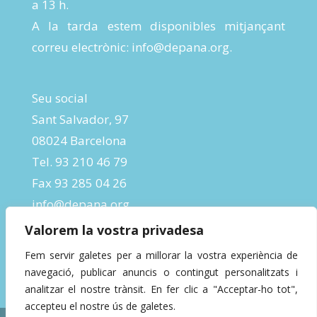
a 13 h.
A la tarda estem disponibles mitjançant
correu electrònic:
info@depana.org
.
Seu social
Sant Salvador, 97
08024 Barcelona
Tel. 93 210 46 79
Fax 93 285 04 26
info@depana.org
Valorem la vostra privadesa
Fem servir galetes per a millorar la vostra experiència de
navegació, publicar anuncis o contingut personalitzats i
analitzar el nostre trànsit. En fer clic a "Acceptar-ho tot",
accepteu el nostre ús de galetes.