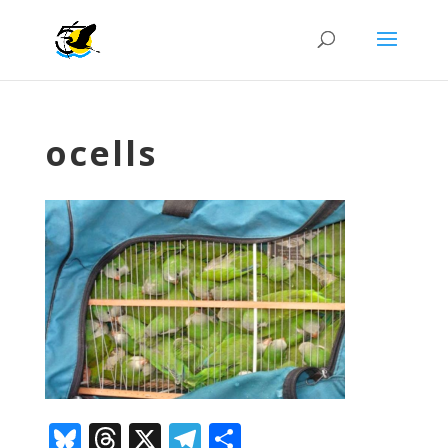
ocells
Bluesky
Threads
X
Telegram
Comparteix