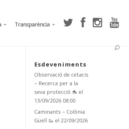
a
Transparència
Esdeveniments
Observació de cetacis
– Recerca per a la
seva protecció 🐬
el
13/09/2026 08:00
Caminants – Colònia
Güell 🥾
el 22/09/2026