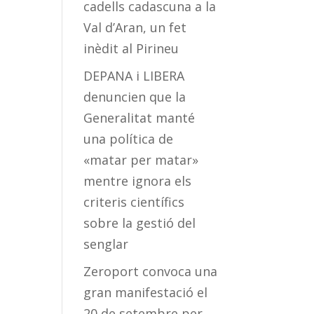
cadells cadascuna a la
Val d’Aran, un fet
inèdit al Pirineu
DEPANA i LIBERA
denuncien que la
Generalitat manté
una política de
«matar per matar»
mentre ignora els
criteris científics
sobre la gestió del
senglar
Zeroport convoca una
gran manifestació el
20 de setembre per