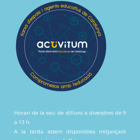
Horari de la seu: de dilluns a divendres de 9
a 13 h.
A la tarda estem disponibles mitjançant