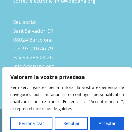
correu electrònic:
info@depana.org
.
Seu social
Sant Salvador, 97
08024 Barcelona
Tel. 93 210 46 79
Fax 93 285 04 26
info@depana.org
Valorem la vostra privadesa
Fem servir galetes per a millorar la vostra experiència de
navegació, publicar anuncis o contingut personalitzats i
analitzar el nostre trànsit. En fer clic a "Acceptar-ho tot",
accepteu el nostre ús de galetes.
Designed by
InBeta Crafts
| Powered by
Personalitzar
Rebutjar
Acceptar
WordPress