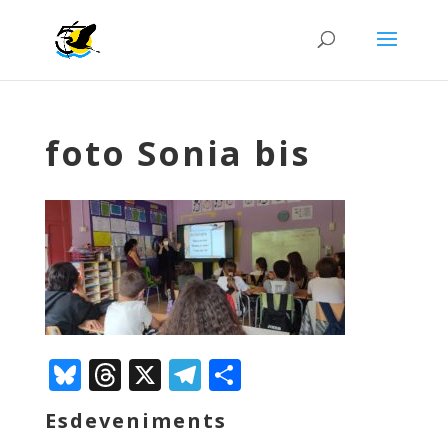
foto Sonia bis
Bluesky
Threads
X
Telegram
Comparteix
Esdeveniments