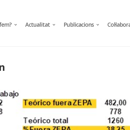
fem?
Actualitat
Publicacions
Col·labor
on