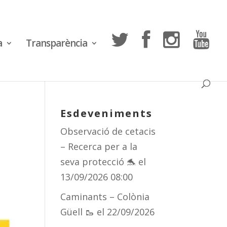
a
Transparència
Esdeveniments
Observació de cetacis
– Recerca per a la
seva protecció 🐬
el
13/09/2026 08:00
Caminants – Colònia
Güell 🥾
el 22/09/2026