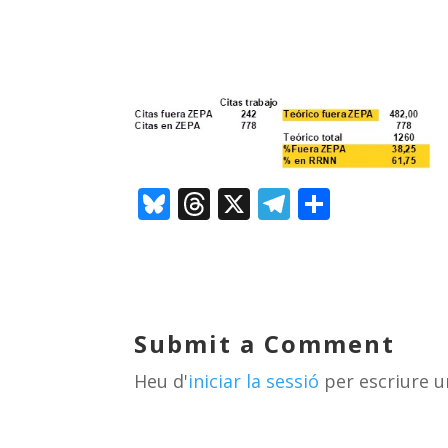
Bl
T
X
T
C
u
h
el
o
e
re
e
m
sk
a
gr
p
y
d
a
ar
Submit a Comment
s
m
te
Heu d'
iniciar la sessió
per escriure u
ix