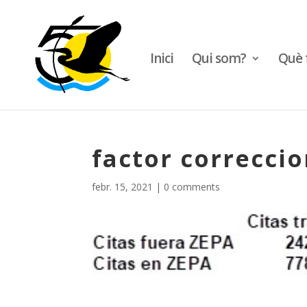
Inici
Qui som?
Què 
factor correcci
febr. 15, 2021
|
0 comments