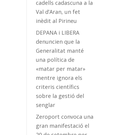
cadells cadascuna a la
Val d’Aran, un fet
inèdit al Pirineu
DEPANA i LIBERA
denuncien que la
Generalitat manté
una política de
«matar per matar»
mentre ignora els
criteris científics
sobre la gestió del
senglar
Zeroport convoca una
gran manifestació el
20 de setembre per