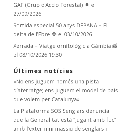
GAF (Grup d’Acció Forestal) 🌲
el
27/09/2026
Sortida especial 50 anys DEPANA – El
delta de l’Ebre 🦅
el 03/10/2026
Xerrada – Viatge ornitològic a Gàmbia 📸
el 08/10/2026 19:30
Últimes notícies
«No ens juguem només una pista
d’aterratge; ens juguem el model de país
que volem per Catalunya»
La Plataforma SOS Senglars denuncia
que la Generalitat està “jugant amb foc”
amb l’extermini massiu de senglars i