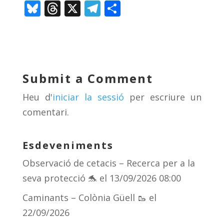
Bl
T
X
T
C
u
h
el
o
e
re
e
m
sk
a
gr
p
y
d
a
ar
Submit a Comment
s
m
te
Heu d'
iniciar la sessió
per escriure un
ix
comentari.
Esdeveniments
Observació de cetacis – Recerca per a la
seva protecció 🐬
el 13/09/2026 08:00
Caminants – Colònia Güell 🥾
el
22/09/2026