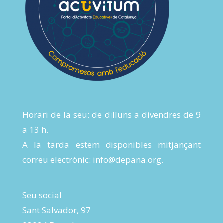
Horari de la seu: de dilluns a divendres de 9
a 13 h.
A la tarda estem disponibles mitjançant
correu electrònic:
info@depana.org
.
Seu social
Sant Salvador, 97