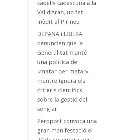
cadells cadascuna a la
Val d’Aran, un fet
inèdit al Pirineu
DEPANA i LIBERA
denuncien que la
Generalitat manté
una política de
«matar per matar»
mentre ignora els
criteris científics
sobre la gestió del
senglar
Zeroport convoca una
gran manifestació el
20 de setembre per