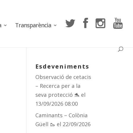
a
Transparència
Esdeveniments
Observació de cetacis
– Recerca per a la
seva protecció 🐬
el
13/09/2026 08:00
Caminants – Colònia
Güell 🥾
el 22/09/2026