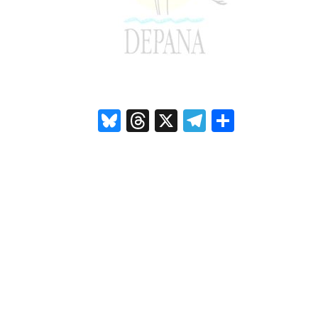
Bluesky
Threads
X
Telegram
Compar