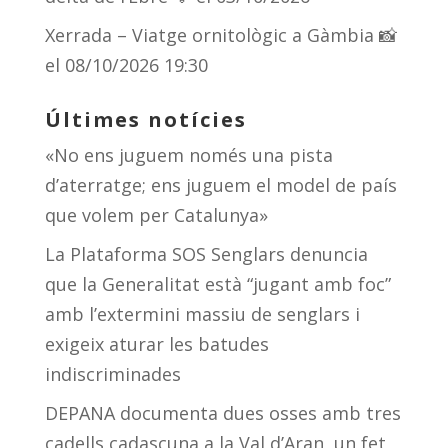
Xerrada – Viatge ornitològic a Gàmbia 📸
el 08/10/2026 19:30
Últimes notícies
«No ens juguem només una pista
d’aterratge; ens juguem el model de país
que volem per Catalunya»
La Plataforma SOS Senglars denuncia
que la Generalitat està “jugant amb foc”
amb l’extermini massiu de senglars i
exigeix aturar les batudes
indiscriminades
DEPANA documenta dues osses amb tres
cadells cadascuna a la Val d’Aran, un fet