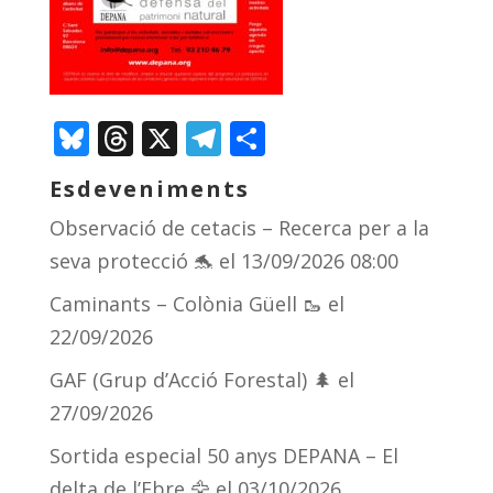
Bluesky
Threads
X
Telegram
Comparteix
Esdeveniments
Observació de cetacis – Recerca per a la
seva protecció 🐬
el 13/09/2026 08:00
Caminants – Colònia Güell 🥾
el
22/09/2026
GAF (Grup d’Acció Forestal) 🌲
el
27/09/2026
Sortida especial 50 anys DEPANA – El
delta de l’Ebre 🦅
el 03/10/2026